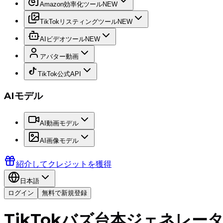
Amazon効率化ツール
NEW
TikTokリスティングツール
NEW
AIビデオツール
NEW
アバター動画
TikTok公式API
AIモデル
AI動画モデル
AI画像モデル
紹介してクレジットを獲得
日本語
ログイン
無料で新規登録
TikTokバズ台本ジェネレー