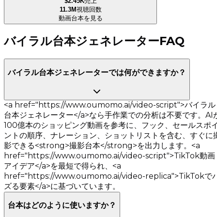
$2.45K
売上
11.3M
視聴回数
動画台本を見る
バイラル台本ジェネレーターFAQ
バイラル台本ジェネレーターでは何ができますか？
<a href="https://www.oumomo.ai/video-script">バイラル
台本ジェネレーター</a>なら手作業での分析は不要です。AI
100億本のショッピング動画を参考に、フック、セールスポ
ントの順序、ナレーション、ショットリストを含む、すぐに
影できる<strong>撮影台本</strong>を出力します。<a
href="https://www.oumomo.ai/video-script">TikTok動画
アイデア</a>を最短で得られ、<a
href="https://www.oumomo.ai/video-replica">TikTokで
ズる要素</a>に基づいています。
台本はどのように使いますか？