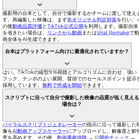
撮影用の台本として、自分で撮影するかチームに渡して使え
す。再編集した映像は、まず
非オリジナル判定対策
を行い、
の後
動画品質評価
と
TikTok公式公開
を利用します。撮影自体
を省きたい場合は、
リンクから動画
または
Viral Remake
で
画全体をAI生成できます。
台本はプラットフォーム向けに最適化されていますか？
はい。TikTokの縦型9:16視聴とアルゴリズムに合わせ、強い
フック、テンポのよい展開、冒頭でのセールスポイント提示
採用しています。
無料で作成を開始
できます。
スクリプトに沿って自分で撮影した映像の品質が低く見える
場合は？
バイラルスクリプトジェネレーター
の指示に沿って撮影した
像を
AI動画アップスケーラー
にアップロードし、解像度と鮮
度を高めます。その後、
動画重複排除
→
公開前チェック
→