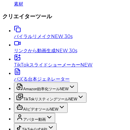
素材
クリエイターツール
バイラルリメイク
NEW 30s
リンクから動画生成
NEW 30s
TikTokスライドショーメーカー
NEW
バズる台本ジェネレーター
Amazon効率化ツール
NEW
TikTokリスティングツール
NEW
AIビデオツール
NEW
アバター動画
TikTok公式API