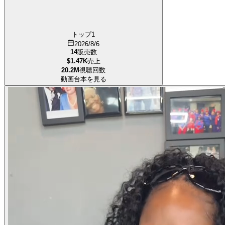
トップ1
2026/8/6
14
販売数
$1.47K
売上
20.2M
視聴回数
動画台本を見る