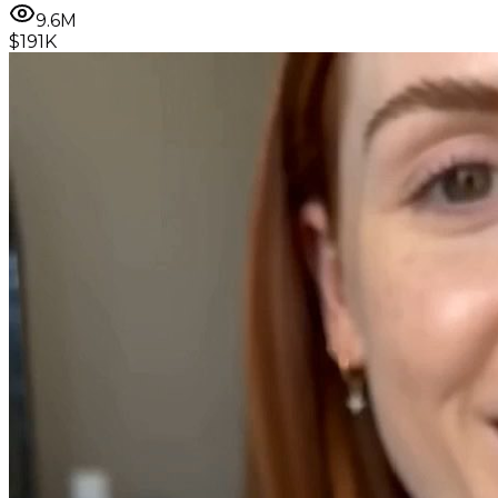
9.6M
$191K