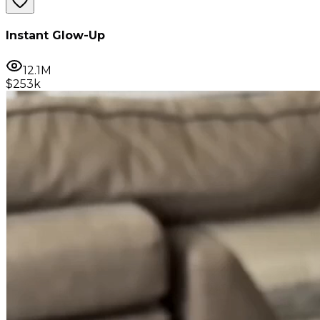
Instant Glow-Up
12.1M
$253k