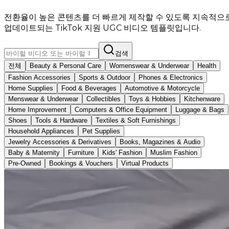
전환율이 높은 콘텐츠를 더 빠르게 제작할 수 있도록 지속적으
업데이트되는 TikTok 지원 UGC 비디오 템플릿입니다.
검색
전체
Beauty & Personal Care
Womenswear & Underwear
Health
Fashion Accessories
Sports & Outdoor
Phones & Electronics
Home Supplies
Food & Beverages
Automotive & Motorcycle
Menswear & Underwear
Collectibles
Toys & Hobbies
Kitchenware
Home Improvement
Computers & Office Equipment
Luggage & Bags
Shoes
Tools & Hardware
Textiles & Soft Furnishings
Household Appliances
Pet Supplies
Jewelry Accessories & Derivatives
Books, Magazines & Audio
Baby & Maternity
Furniture
Kids' Fashion
Muslim Fashion
Pre-Owned
Bookings & Vouchers
Virtual Products