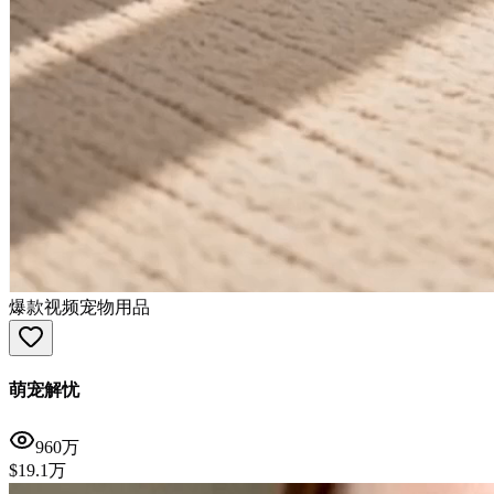
爆款视频
宠物用品
萌宠解忧
960万
$19.1万