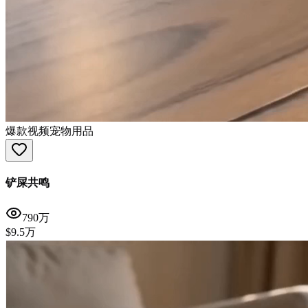
爆款视频
宠物用品
铲屎共鸣
790万
$9.5万