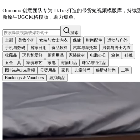
Oumomo 创意团队专为TikTok打造的带货短视频模版库，持续
新原生UGC风格模版，助力爆单。
搜索
全部
美妆个护
女装与女士内衣
保健
时尚配件
运动与户外
手机与数码
居家日用
食品饮料
汽车与摩托车
男装与男士内衣
收藏品
玩具和爱好
厨房用品
家装建材
电脑办公
箱包
鞋靴
五金工具
家纺布艺
家电
宠物用品
珠宝与衍生品
图书&杂志&音频
母婴用品
家具
儿童时尚
穆斯林时尚
二手
Bookings & Vouchers
虚拟商品