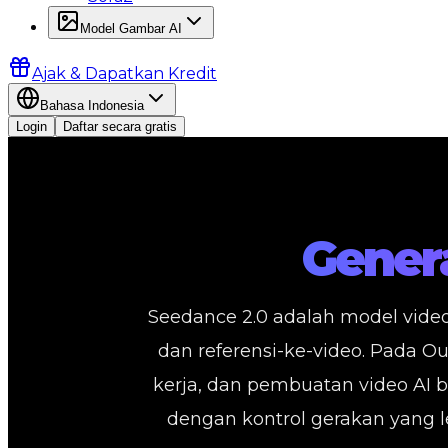
Model Gambar AI
Ajak & Dapatkan Kredit
Bahasa Indonesia
Login
Daftar secara gratis
Gener
Seedance 2.0 adalah model video 
dan referensi-ke-video. Pada O
kerja, dan pembuatan video AI 
dengan kontrol gerakan yang le