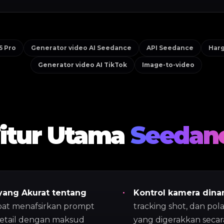
5 Pro
Generator video AI Seedance
API Seedance
Har
Generator video AI TikTok
Image-to-video
itur Utama
Seedan
ang Akurat tentang
Kontrol kamera dina
pat menafsirkan prompt
tracking shot, dan po
detail dengan maksud
yang digerakkan secar