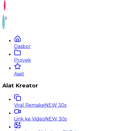
Dasbor
Proyek
Aset
Alat Kreator
Viral Remake
NEW 30s
Link ke Video
NEW 30s