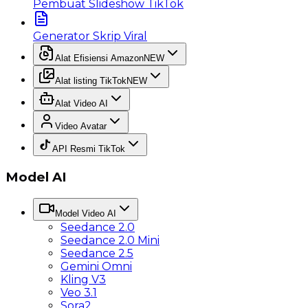
Pembuat Slideshow TikTok
Generator Skrip Viral
Alat Efisiensi Amazon
NEW
Alat listing TikTok
NEW
Alat Video AI
Video Avatar
API Resmi TikTok
Model AI
Model Video AI
Seedance 2.0
Seedance 2.0 Mini
Seedance 2.5
Gemini Omni
Kling V3
Veo 3.1
Sora2