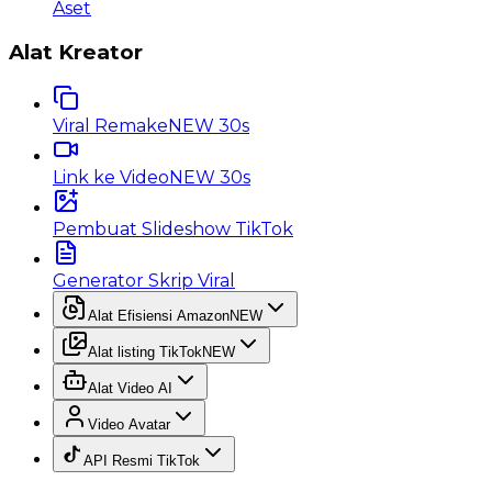
Aset
Alat Kreator
Viral Remake
NEW 30s
Link ke Video
NEW 30s
Pembuat Slideshow TikTok
Generator Skrip Viral
Alat Efisiensi Amazon
NEW
Alat listing TikTok
NEW
Alat Video AI
Video Avatar
API Resmi TikTok