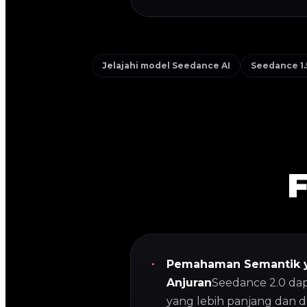
Jelajahi model Seedance AI
Seedance 1.
F
Pemahaman Semantik y
Anjuran
Seedance 2.0 da
yang lebih panjang dan 