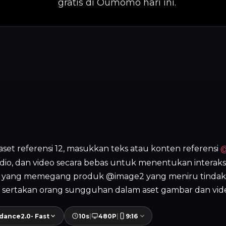
gratis di Oumomo hari ini.
set referensi 12, masukkan teks atau konten referensi
dio, dan video secara bebas untuk menentukan interaksi 
yang memegang produk @image2 yang meniru tindakan 
 sertakan orang sungguhan dalam aset gambar dan vid
dance2.0- Fast
10s
|
480P
|
9:16