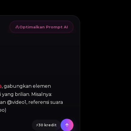
Optimalkan Prompt AI
, gabungkan elemen
@
yang brilian. Misalnya:
@video1, referensi suara
eo)
⚡
30
kredit