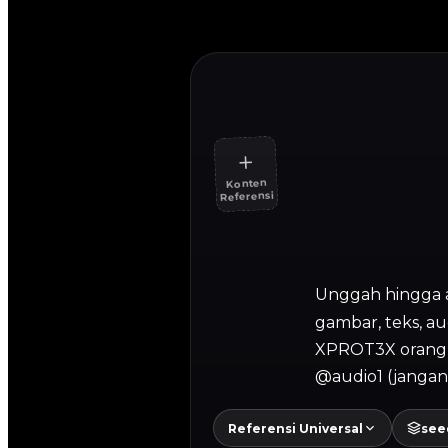
＋
Konten
Referensi
Unggah hingga a
gambar, teks, au
XPROT3X orang 
@audio1 (jangan
Referensi Universal
see