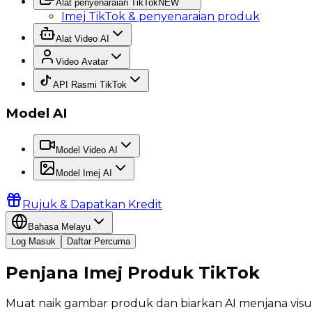
Alat penyenaraian TikTok
NEW
Imej TikTok & penyenaraian produk
Alat Video AI
Video Avatar
API Rasmi TikTok
Model AI
Model Video AI
Model Imej AI
Rujuk & Dapatkan Kredit
Bahasa Melayu
Log Masuk
Daftar Percuma
Penjana Imej Produk TikTok
Muat naik gambar produk dan biarkan AI menjana visua