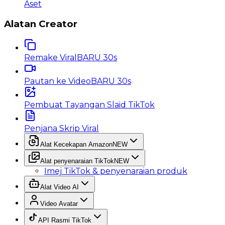
Aset
Alatan Creator
Remake Viral
BARU 30s
Pautan ke Video
BARU 30s
Pembuat Tayangan Slaid TikTok
Penjana Skrip Viral
Alat Kecekapan Amazon
NEW
Alat penyenaraian TikTok
NEW
Imej TikTok & penyenaraian produk
Alat Video AI
Video Avatar
API Rasmi TikTok