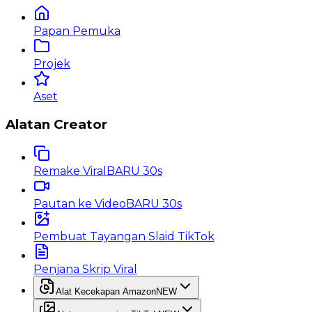
Papan Pemuka
Projek
Aset
Alatan Creator
Remake Viral
BARU 30s
Pautan ke Video
BARU 30s
Pembuat Tayangan Slaid TikTok
Penjana Skrip Viral
Alat Kecekapan Amazon
NEW