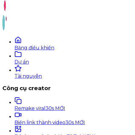
Bảng điều khiển
Dự án
Tài nguyên
Công cụ creator
Remake viral
30s MỚI
Biến link thành video
30s MỚI