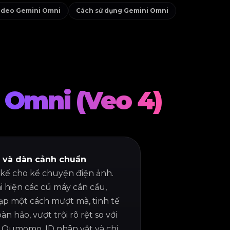
video Gemini Omni
Cách sử dụng Gemini Omni
 Omni (Veo 4)
 và dàn cảnh chuẩn
 kế cho kể chuyện điện ảnh.
i hiện các cú máy cần cẩu,
tạp một cách mượt mà, tinh tế
àn hảo, vượt trội rõ rệt so với
o Oumomo, ID nhân vật và chi