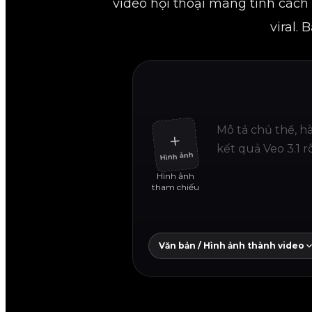
video hội thoại mang tính các
viral.
＋
Hình ảnh
Hình ảnh
tham chiếu
Văn bản / Hình ảnh thành video