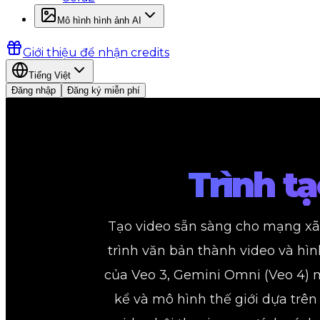
Mô hình hình ảnh AI
Giới thiệu để nhận credits
Tiếng Việt
Đăng nhập
Đăng ký miễn phí
Trình t
Tạo video sẵn sàng cho mạng xã h
trình văn bản thành video và hìn
của Veo 3, Gemini Omni (Veo 4) 
kể và mô hình thế giới dựa trê