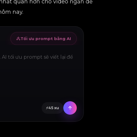
 nhất quán hơn cho video ngắn dễ
hôm nay.
Tối ưu prompt bằng AI
⚡
45
xu