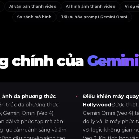
AI văn bản thành video
AI hình ảnh thành video
Ví dụ 
So sánh mô hình
Tối ưu hóa prompt Gemini Omni
ng chính của
Gemini
h ảnh đa phương thức
Điều khiển máy quay
ến trúc đa phương thức
Hollywood
Được thiết
, Gemini Omni (Veo 4)
Gemini Omni (Veo 4) tá
ản dài và phức tạp mà còn
dolly và lia máy phức 
g lực cảnh, ánh sáng và âm
với logic không gian ho
hững câu chuyện sáng tạo
Veo 3. Khi tích hợp và