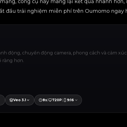
h mạng, công cụ này mang lại kết quả nhanh hơn,
 Bắt đầu trải nghiệm miễn phí trên Oumomo ngay 
Veo 3.1
8s
|
720P
|
9:16