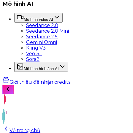
Mô hình AI
Mô hình video AI
Seedance 2.0
Seedance 2.0 Mini
Seedance 2.5
Gemini Omni
Kling V3
Veo 3.1
Sora2
Mô hình hình ảnh AI
Giới thiệu để nhận credits
Về trang chủ