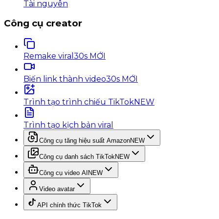
Tài nguyên
Công cụ creator
Remake viral
30s MỚI
Biến link thành video
30s MỚI
Trình tạo trình chiếu TikTok
NEW
Trình tạo kịch bản viral
Công cụ tăng hiệu suất Amazon
NEW
Công cụ danh sách TikTok
NEW
Công cụ video AI
NEW
Video avatar
API chính thức TikTok