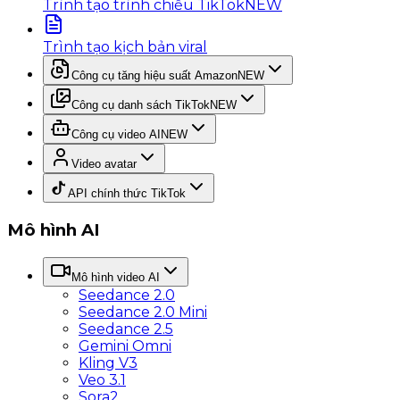
Trình tạo trình chiếu TikTok
NEW
Trình tạo kịch bản viral
Công cụ tăng hiệu suất Amazon
NEW
Công cụ danh sách TikTok
NEW
Công cụ video AI
NEW
Video avatar
API chính thức TikTok
Mô hình AI
Mô hình video AI
Seedance 2.0
Seedance 2.0 Mini
Seedance 2.5
Gemini Omni
Kling V3
Veo 3.1
Sora2