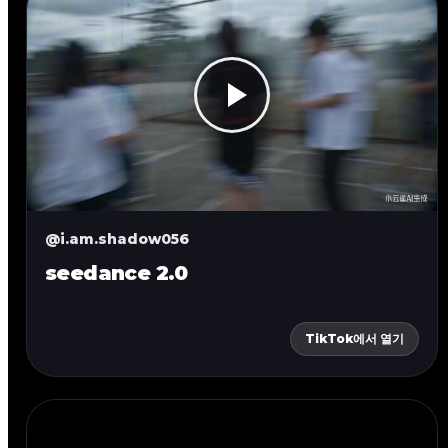
@i.am.shadow056
seedance 2.0
TikTok에서 열기