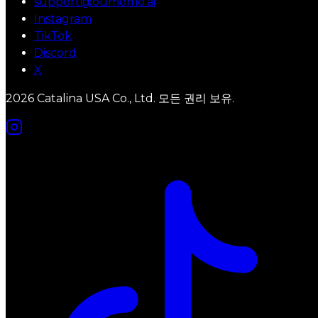
support@oumomo.ai
Instagram
TikTok
Discord
X
2026 Catalina USA Co., Ltd. 모든 권리 보유.