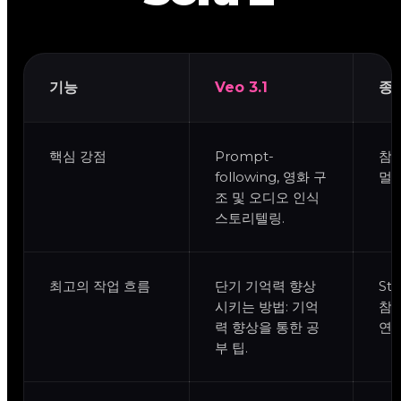
기능
Veo 3.1
종자
핵심 강점
Prompt-
참조
following, 영화 구
멀티
조 및 오디오 인식
스토리텔링.
최고의 작업 흐름
단기 기억력 향상
St
시키는 방법: 기억
참고
력 향상을 통한 공
연속
부 팁.