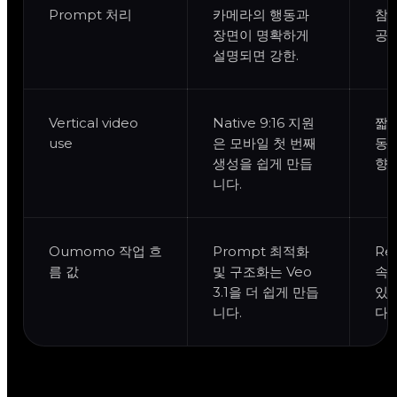
Prompt 처리
카메라의 행동과
참고
장면이 명확하게
공
설명되면 강한.
Vertical video
Native 9:16 지원
짧은
use
은 모바일 첫 번째
동 
생성을 쉽게 만듭
향.
니다.
Oumomo 작업 흐
Prompt 최적화
Ref
름 값
및 구조화는 Veo
속한
3.1을 더 쉽게 만듭
있는
니다.
다.