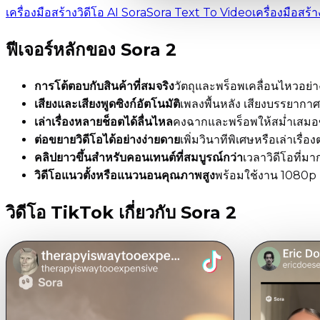
เครื่องมือสร้างวิดีโอ AI Sora
Sora Text To Video
เครื่องมือสร้
ฟีเจอร์หลักของ
Sora 2
การโต้ตอบกับสินค้าที่สมจริง
วัตถุและพร็อพเคลื่อนไหวอย่าง
เสียงและเสียงพูดซิงก์อัตโนมัติ
เพลงพื้นหลัง เสียงบรรยากาศ 
เล่าเรื่องหลายช็อตได้ลื่นไหล
คงฉากและพร็อพให้สม่ำเสมอข้
ต่อขยายวิดีโอได้อย่างง่ายดาย
เพิ่มวินาทีพิเศษหรือเล่าเรื
คลิปยาวขึ้นสำหรับคอนเทนต์ที่สมบูรณ์กว่า
เวลาวิดีโอที่ม
วิดีโอแนวตั้งหรือแนวนอนคุณภาพสูง
พร้อมใช้งาน 1080p 
วิดีโอ TikTok เกี่ยวกับ
Sora 2